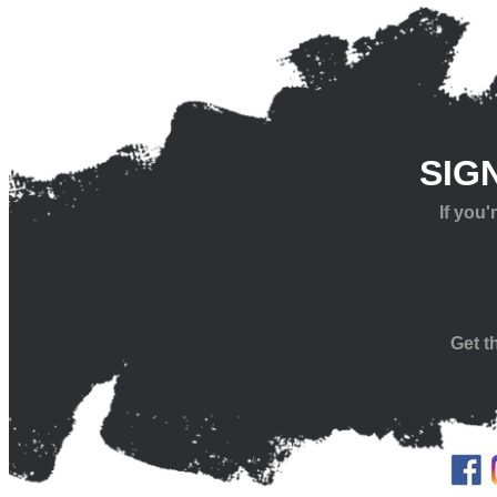
SIG
If you
Get t